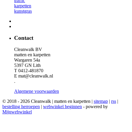
traffic
karpetten
kunstgras
Contact
Cleanwalk BV
matten en karpetten
Wargaren 54a
5397 GN Lith
T 0412-481870
E mat@cleanwalk.nl
.
Algemene voorwaarden
© 2018 - 2026 Cleanwalk | matten en karpetten |
sitemap
|
rss
|
bestelling herroepen
|
webwinkel beginnen
- powered by
Mijnwebwinkel