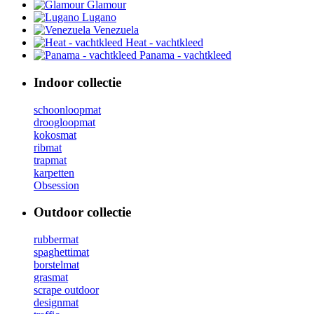
Glamour
Lugano
Venezuela
Heat - vachtkleed
Panama - vachtkleed
Indoor collectie
schoonloopmat
droogloopmat
kokosmat
ribmat
trapmat
karpetten
Obsession
Outdoor collectie
rubbermat
spaghettimat
borstelmat
grasmat
scrape outdoor
designmat