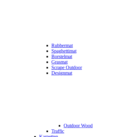
Rubbermat
Spaghettimat
Borstelmat
Grasmat
Scrape Outdoor
Designmat
Outdoor Wood
Traffic
Karpetten